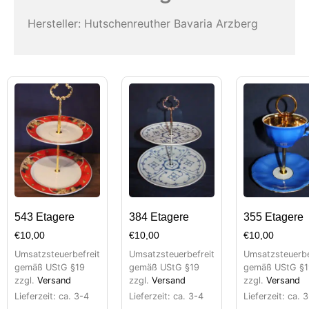
Hersteller: Hutschenreuther Bavaria Arzberg
543 Etagere
384 Etagere
355 Etagere
€
10,00
€
10,00
€
10,00
Umsatzsteuerbefreit
Umsatzsteuerbefreit
Umsatzsteuerbe
gemäß UStG §19
gemäß UStG §19
gemäß UStG §1
zzgl.
Versand
zzgl.
Versand
zzgl.
Versand
Lieferzeit: ca. 3-4
Lieferzeit: ca. 3-4
Lieferzeit: ca. 