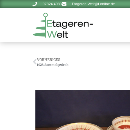
07824 4083
Etageren-Welt@t-online.de
VORHERIGES
1028 Sammelgedeck