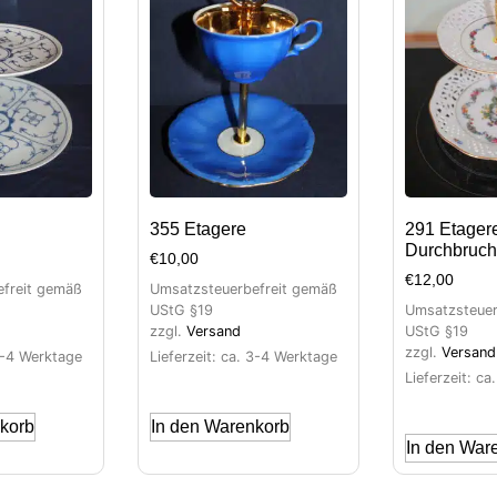
355 Etagere
291 Etager
Durchbruch
€
10,00
€
12,00
freit gemäß
Umsatzsteuerbefreit gemäß
UStG §19
Umsatzsteuer
zzgl.
Versand
UStG §19
zzgl.
Versand
 3-4 Werktage
Lieferzeit: ca. 3-4 Werktage
Lieferzeit: c
korb
In den Warenkorb
In den War