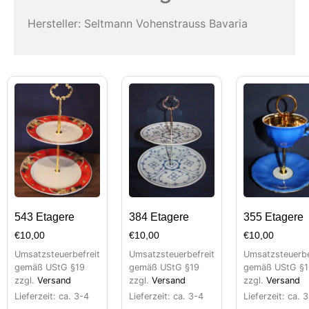
Hersteller: Seltmann Vohenstrauss Bavaria
543 Etagere
384 Etagere
355 Etagere
€
10,00
€
10,00
€
10,00
Umsatzsteuerbefreit
Umsatzsteuerbefreit
Umsatzsteuerbe
gemäß UStG §19
gemäß UStG §19
gemäß UStG §1
zzgl.
Versand
zzgl.
Versand
zzgl.
Versand
Lieferzeit: ca. 3-4
Lieferzeit: ca. 3-4
Lieferzeit: ca. 