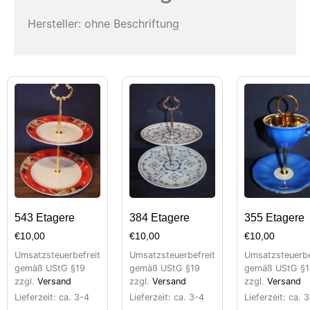
Hersteller: ohne Beschriftung
543 Etagere
384 Etagere
355 Etagere
€
10,00
€
10,00
€
10,00
Umsatzsteuerbefreit
Umsatzsteuerbefreit
Umsatzsteuerbe
gemäß UStG §19
gemäß UStG §19
gemäß UStG §1
zzgl.
Versand
zzgl.
Versand
zzgl.
Versand
Lieferzeit: ca. 3-4
Lieferzeit: ca. 3-4
Lieferzeit: ca. 