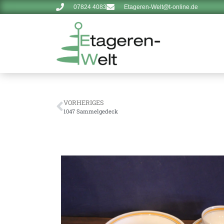
07824 4083
Etageren-Welt@t-online.de
VORHERIGES
1047 Sammelgedeck