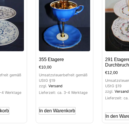
355 Etagere
291 Etager
Durchbruch
€
10,00
€
12,00
freit gemäß
Umsatzsteuerbefreit gemäß
UStG §19
Umsatzsteuer
zzgl.
Versand
UStG §19
zzgl.
Versand
 3-4 Werktage
Lieferzeit: ca. 3-4 Werktage
Lieferzeit: c
korb
In den Warenkorb
In den War