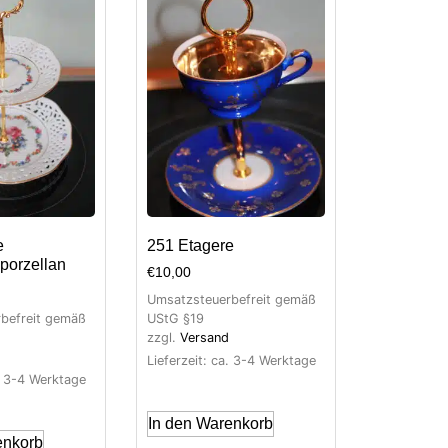
e
251 Etagere
porzellan
€
10,00
Umsatzsteuerbefreit gemäß
befreit gemäß
UStG §19
zzgl.
Versand
Lieferzeit: ca. 3-4 Werktage
a. 3-4 Werktage
In den Warenkorb
enkorb