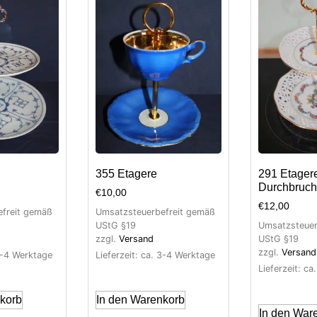
355 Etagere
291 Etager
Durchbruch
€
10,00
€
12,00
freit gemäß
Umsatzsteuerbefreit gemäß
UStG §19
Umsatzsteuer
zzgl.
Versand
UStG §19
zzgl.
Versand
 3-4 Werktage
Lieferzeit: ca. 3-4 Werktage
Lieferzeit: c
korb
In den Warenkorb
In den War