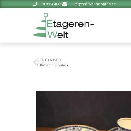
07824 4083
Etageren-Welt@t-online.de
VORHERIGES
1104 Sammelgedeck