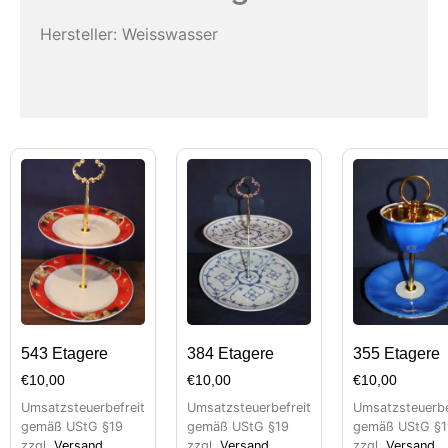
Hersteller: Weisswasser
543 Etagere
384 Etagere
355 Etagere
€
10,00
€
10,00
€
10,00
Umsatzsteuerbefreit
Umsatzsteuerbefreit
Umsatzsteuerbe
gemäß UStG §19
gemäß UStG §19
gemäß UStG §1
zzgl.
Versand
zzgl.
Versand
zzgl.
Versand