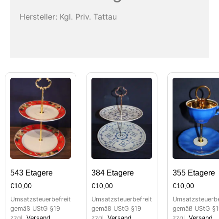
Hersteller: Kgl. Priv. Tattau
543 Etagere
384 Etagere
355 Etagere
€
10,00
€
10,00
€
10,00
Umsatzsteuerbefreit
Umsatzsteuerbefreit
Umsatzsteuerbe
gemäß UStG §19
gemäß UStG §19
gemäß UStG §1
zzgl.
Versand
zzgl.
Versand
zzgl.
Versand