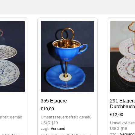
355 Etagere
291 Etager
Durchbruch
€
10,00
€
12,00
freit gemäß
Umsatzsteuerbefreit gemäß
UStG §19
Umsatzsteuer
zzgl.
Versand
UStG §19
zzgl.
Versand