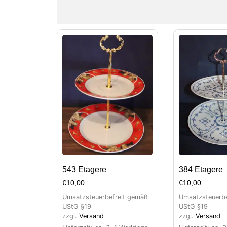
543 Etagere
384 Etagere
€
10,00
€
10,00
Umsatzsteuerbefreit gemäß
Umsatzsteuerbe
UStG §19
UStG §19
zzgl.
Versand
zzgl.
Versand