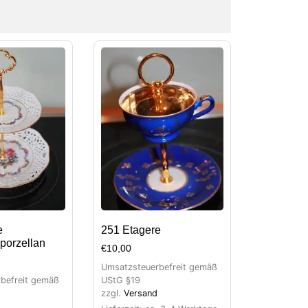
e
251 Etagere
porzellan
€
10,00
Umsatzsteuerbefreit gemäß
befreit gemäß
UStG §19
zzgl.
Versand