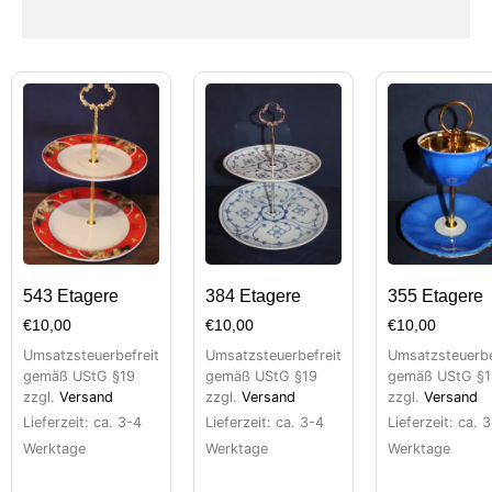
543 Etagere
384 Etagere
355 Etagere
€
10,00
€
10,00
€
10,00
Umsatzsteuerbefreit
Umsatzsteuerbefreit
Umsatzsteuerbe
gemäß UStG §19
gemäß UStG §19
gemäß UStG §1
zzgl.
Versand
zzgl.
Versand
zzgl.
Versand
Lieferzeit: ca. 3-4
Lieferzeit: ca. 3-4
Lieferzeit: ca. 
Werktage
Werktage
Werktage