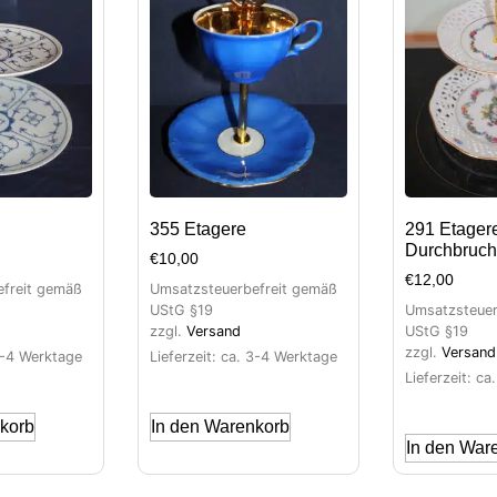
355 Etagere
291 Etager
Durchbruch
€
10,00
€
12,00
freit gemäß
Umsatzsteuerbefreit gemäß
UStG §19
Umsatzsteuer
zzgl.
Versand
UStG §19
zzgl.
Versand
 3-4 Werktage
Lieferzeit: ca. 3-4 Werktage
Lieferzeit: c
korb
In den Warenkorb
In den War