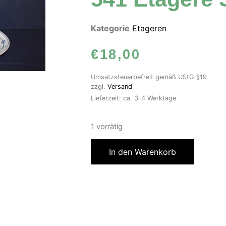
Kategorie
Etageren
€
18,00
Umsatzsteuerbefreit gemäß UStG §19
zzgl.
Versand
Lieferzeit: ca. 3-4 Werktage
1 vorrätig
In den Warenkorb