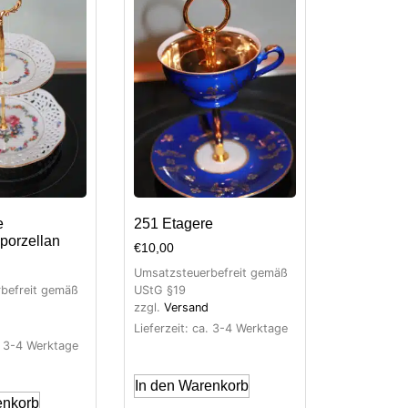
e
251 Etagere
porzellan
€
10,00
Umsatzsteuerbefreit gemäß
befreit gemäß
UStG §19
zzgl.
Versand
Lieferzeit: ca. 3-4 Werktage
a. 3-4 Werktage
In den Warenkorb
enkorb