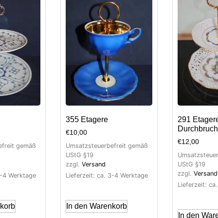
355 Etagere
291 Etager
Durchbruch
€
10,00
€
12,00
freit gemäß
Umsatzsteuerbefreit gemäß
UStG §19
Umsatzsteuer
zzgl.
Versand
UStG §19
zzgl.
Versand
 3-4 Werktage
Lieferzeit: ca. 3-4 Werktage
Lieferzeit: c
korb
In den Warenkorb
In den War