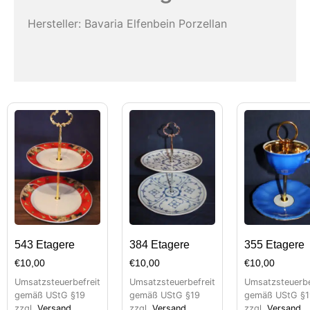
Hersteller: Bavaria Elfenbein Porzellan
543 Etagere
384 Etagere
355 Etagere
€
10,00
€
10,00
€
10,00
Umsatzsteuerbefreit
Umsatzsteuerbefreit
Umsatzsteuerbe
gemäß UStG §19
gemäß UStG §19
gemäß UStG §1
zzgl.
Versand
zzgl.
Versand
zzgl.
Versand