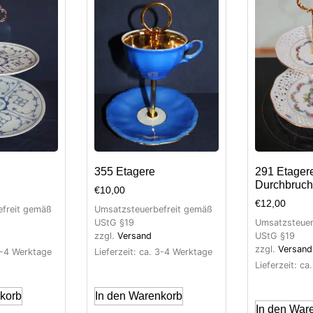
355 Etagere
291 Etager
Durchbruch
€
10,00
€
12,00
freit gemäß
Umsatzsteuerbefreit gemäß
UStG §19
Umsatzsteuer
zzgl.
Versand
UStG §19
zzgl.
Versand
 3-4 Werktage
Lieferzeit: ca. 3-4 Werktage
Lieferzeit: c
korb
In den Warenkorb
In den War