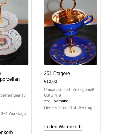
e
251 Etagere
porzellan
€
10,00
Umsatzsteuerbefreit gemäß
befreit gemäß
UStG §19
zzgl.
Versand
Lieferzeit: ca. 3-4 Werktage
a. 3-4 Werktage
In den Warenkorb
enkorb